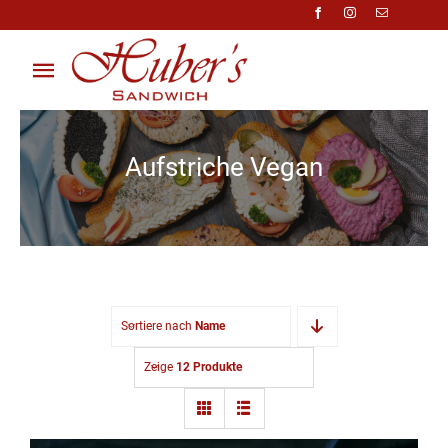
Zum
Inhalt
springen
Toggle
Navigation
Über Uns
Aufstriche Vegan
Anfragen
Preisliste
Shop
Sortiere nach
Name
Kontakt
Zeige
12 Produkte