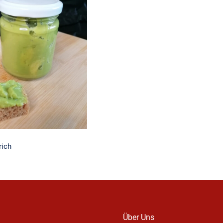
ado Aufstrich
rich
Über Uns