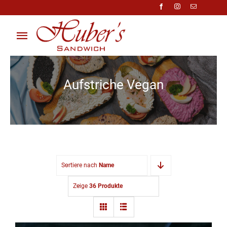
Zum
Inhalt
springen
Toggle
Navigation
Über Uns
Aufstriche Vegan
Anfragen
Preisliste
Shop
Sortiere nach
Name
Kontakt
Zeige
36 Produkte