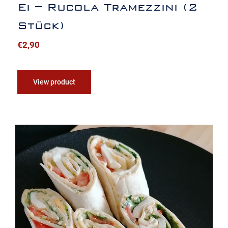
Ei – Rucola Tramezzini (2
Stück)
€
2,90
View product
Ei – Rucola Wraps (5 Stück)