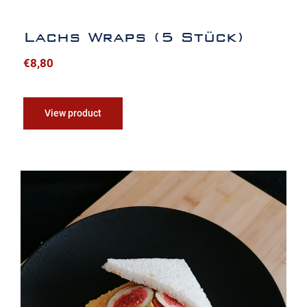
Lachs Wraps (5 Stück)
€
8,80
View product
Mango – Curry Tramezzini (2 Stück)