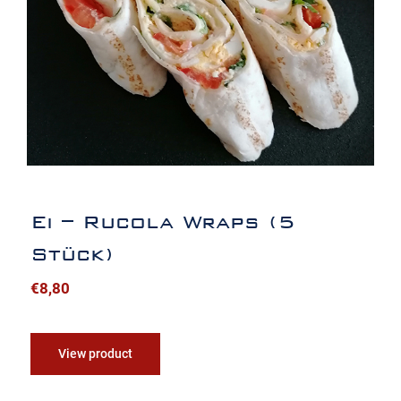
Ei – Rucola Wraps (5
Stück)
€
8,80
View product