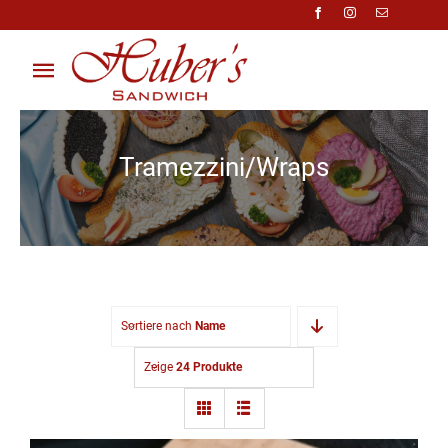
Zum
Inhalt
springen
Toggle
Navigation
Über Uns
Tramezzini/Wraps
Anfragen
Preisliste
Shop
Sortiere nach
Name
Kontakt
Zeige
24 Produkte