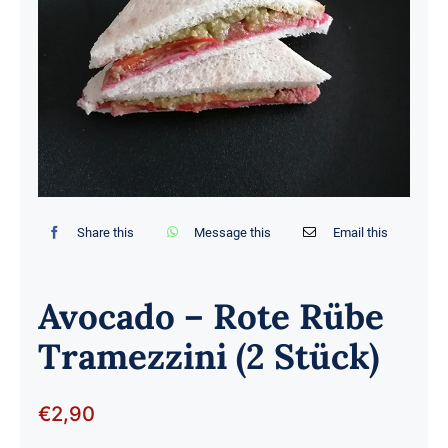
Share this
Message this
Email this
Avocado – Rote Rübe
Tramezzini (2 Stück)
€
2,90