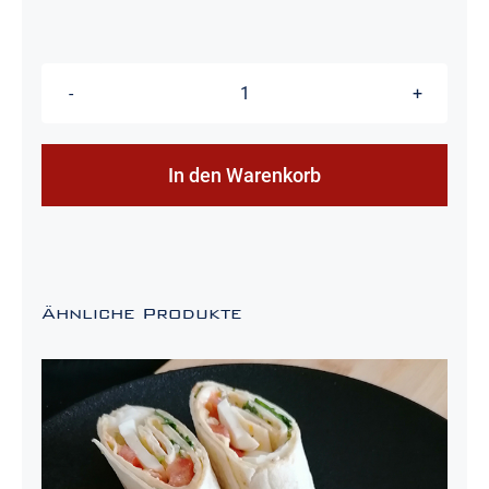
Avocado
-
Rote
In den Warenkorb
Rübe
Tramezzini
(2
Stück)
Ähnliche Produkte
Menge