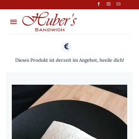
Zum
Inhalt
springen
Toggle
Navigation
Über Uns
Anfragen
Dieses Produkt ist derzeit im Angebot, beeile dich!
Preisliste
Shop
Kontakt