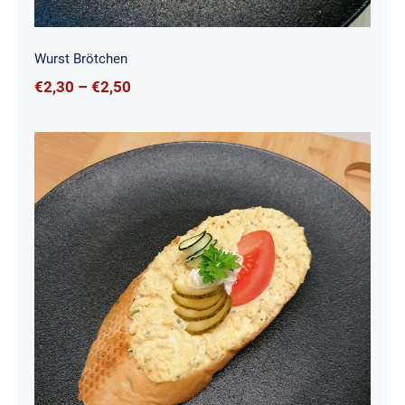
Wurst Brötchen
Preisspanne:
€
2,30
–
€
2,50
€2,30
bis
€2,50
Eiaufstrich Brötchen