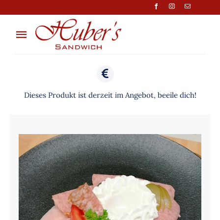
Zum
Inhalt
springen
Toggle
Navigation
Über Uns
Anfragen
Dieses Produkt ist derzeit im Angebot, beeile dich!
Preisliste
Shop
Kontakt