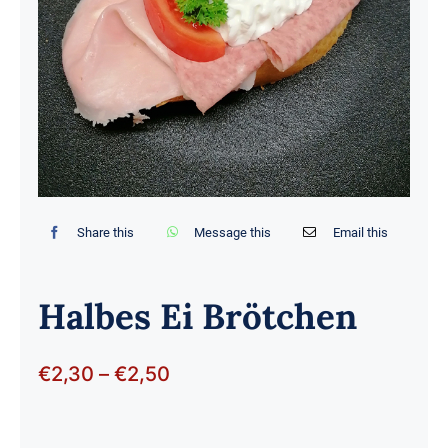
Share this
Message this
Email this
Halbes Ei Brötchen
Preisspanne:
€
2,30
–
€
2,50
€2,30
bis
€2,50