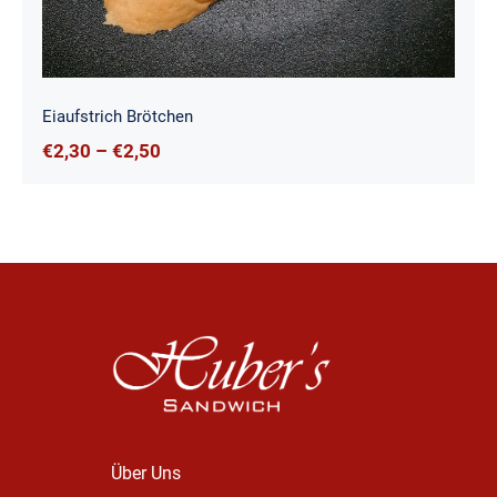
Eiaufstrich Brötchen
Preisspanne:
€
2,30
–
€
2,50
€2,30
bis
€2,50
Über Uns