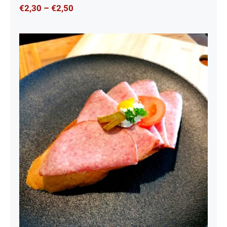
Preisspanne:
€
2,30
–
€
2,50
€2,30
bis
€2,50
Wurst Brötchen