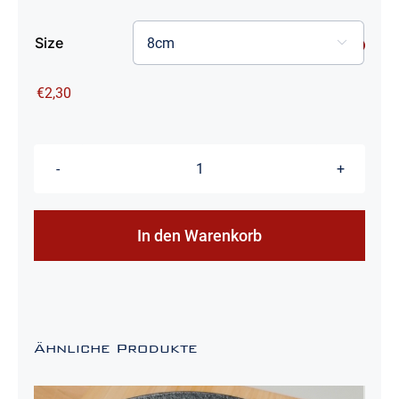
Size

€
2,30
Halbes
Ei
Brötchen
In den Warenkorb
Menge
Ähnliche Produkte