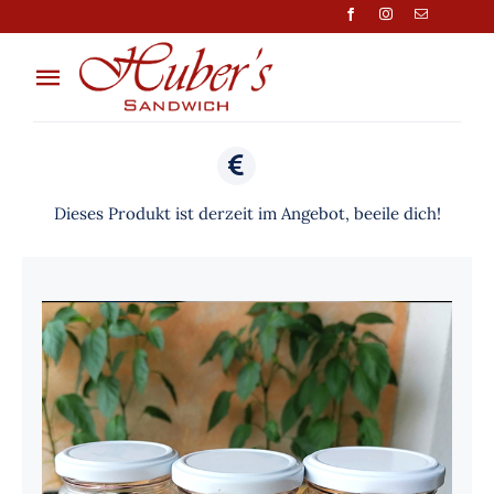
Zum
Inhalt
springen
Toggle
Navigation
Über Uns
Anfragen
Dieses Produkt ist derzeit im Angebot, beeile dich!
Preisliste
Shop
Kontakt