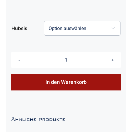
Hubsis

Hubsis
(3
Varianten)
In den Warenkorb
Menge
Ähnliche Produkte