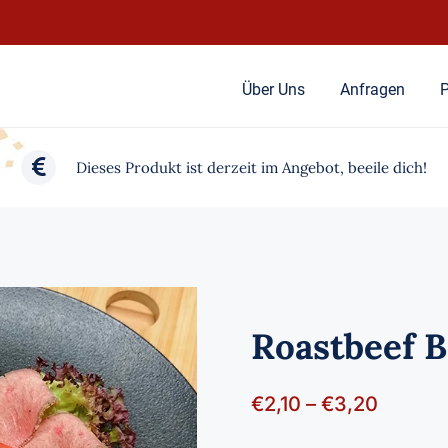
Über Uns
Anfragen
P
Dieses Produkt ist derzeit im Angebot, beeile dich!
Roastbeef 
Preiss
€
2,10
–
€
3,20
€2,10