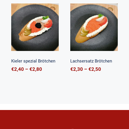
Kieler spezial
Lachsersatz
Brötchen
Brötchen
Kieler spezial Brötchen
Lachsersatz Brötchen
Preisspanne:
Preisspanne
€
2,40
–
€
2,80
€
2,30
–
€
2,50
€2,40
€2,30
anne:
bis
bis
€2,80
€2,50