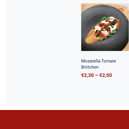
Mozarella-
Tomate
Brötchen
Mozarella-Tomate
Brötchen
Preissp
€
2,30
–
€
2,50
€2,30
bis
€2,50