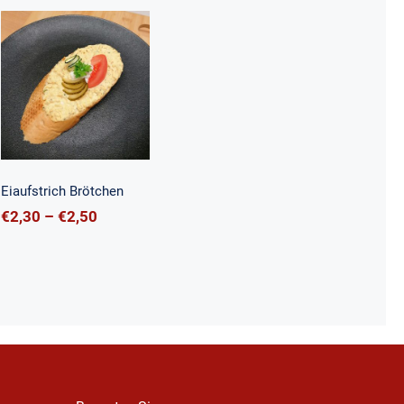
Eiaufstrich
Brötchen
Eiaufstrich Brötchen
:
Preisspanne:
€
2,30
–
€
2,50
€2,30
bis
€2,50