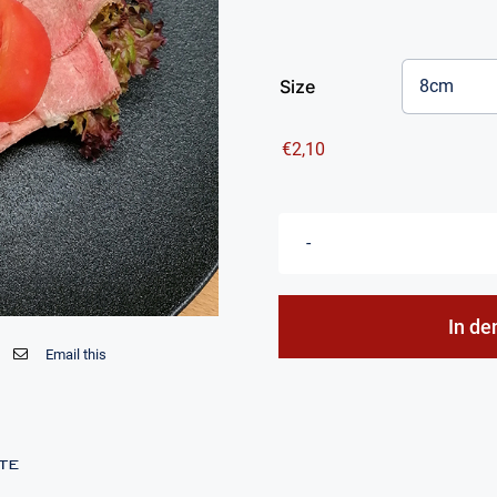
bis
€3,20
Size
€
2,10
In de
Email this
te