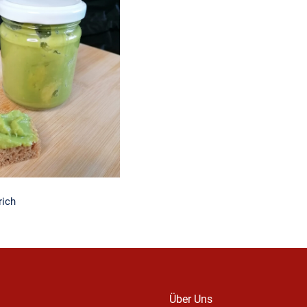
ado Aufstrich
rich
Über Uns