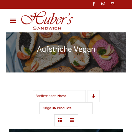
Zum
Inhalt
springen
Toggle
Navigation
Über Uns
Aufstriche Vegan
Anfragen
Preisliste
Shop
Sortiere nach
Name
Kontakt
Zeige
36 Produkte