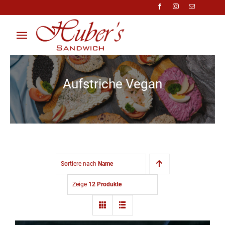
Zum
Inhalt
springen
Toggle
Navigation
Über Uns
Aufstriche Vegan
Anfragen
Preisliste
Shop
Sortiere nach
Name
Kontakt
Zeige
12 Produkte