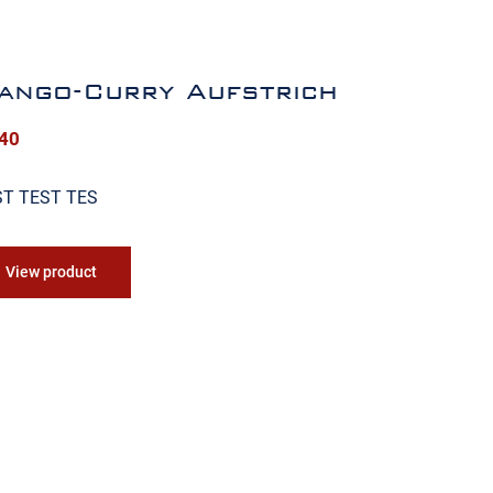
ango-Curry Aufstrich
,40
ST TEST TES
View product