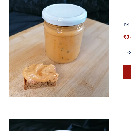
M
€
3
Mango-Curry Aufstrich
TE