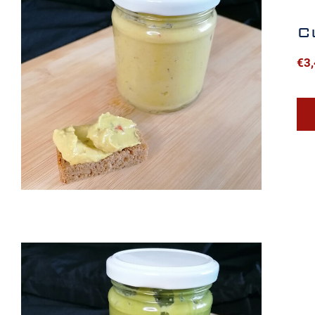
C
€
3
Curry-Humus Aufstrich