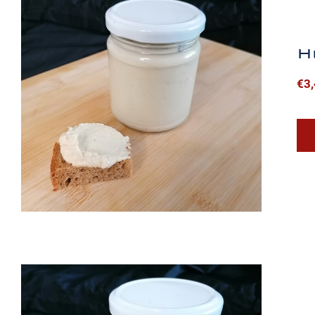
H
€
3
Humus Aufstrich (Natur)