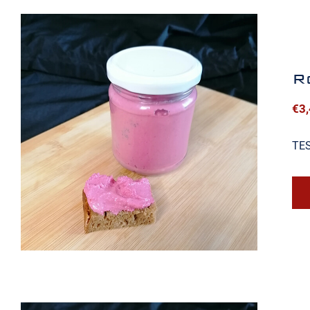
R
€
3
Rote Rübe Aufstrich
TE