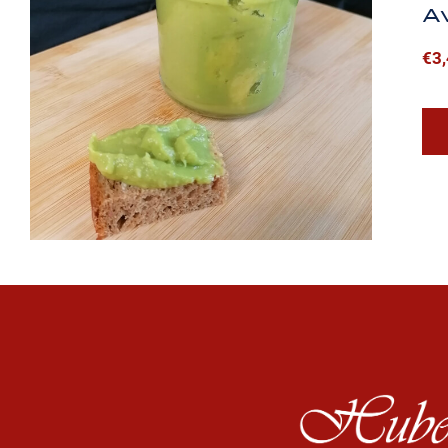
A
€
3
Avocado Aufstrich