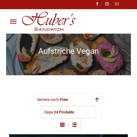
Zum
Inhalt
springen
Toggle
Navigation
Über Uns
Aufstriche Vegan
Anfragen
Preisliste
Shop
Sortiere nach
Preis
Kontakt
Zeige
24 Produkte