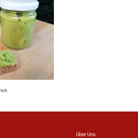
ado Aufstrich
rich
Über Uns