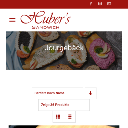
Zum
Inhalt
springen
Toggle
Navigation
Über Uns
Jourgebäck
Anfragen
Preisliste
Shop
Sortiere nach
Name
Kontakt
Zeige
36 Produkte