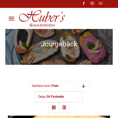
Zum
Inhalt
springen
Toggle
Navigation
Über Uns
Jourgebäck
Anfragen
Preisliste
Shop
Sortiere nach
Preis
Kontakt
Zeige
36 Produkte