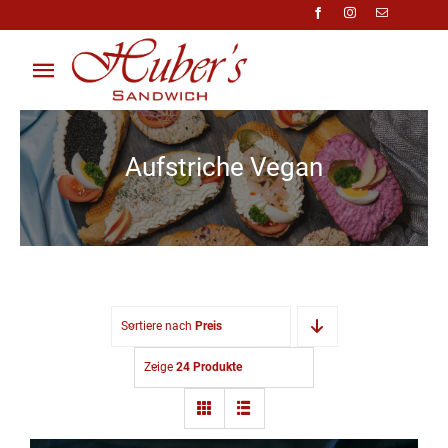
Zum
Inhalt
springen
Toggle
Navigation
Über Uns
Aufstriche Vegan
Anfragen
Preisliste
Shop
Sortiere nach
Preis
Kontakt
Zeige
24 Produkte