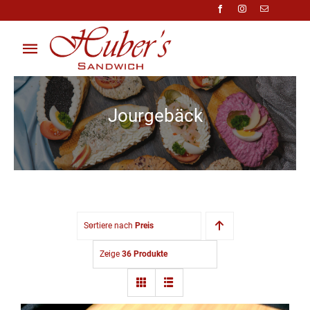
Zum
Inhalt
springen
Toggle
Navigation
Über Uns
Jourgebäck
Anfragen
Preisliste
Shop
Sortiere nach
Preis
Kontakt
Zeige
36 Produkte